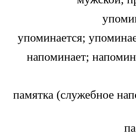
упоми
упоминается; упомин
напоминает; напоми
памятка (служебное на
па