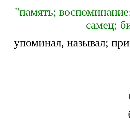
"память; воспоминание
самец; би
упоминал, называл; при