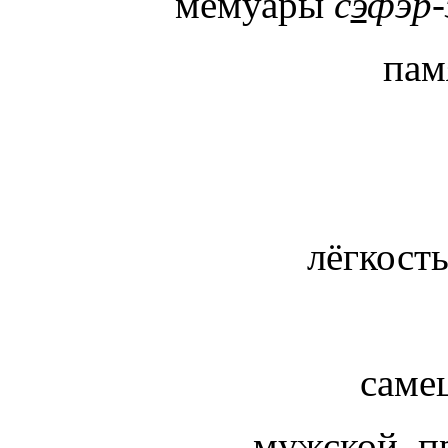
мемуары
с
э
фэр
пам
лёгкост
саме
мужской, 