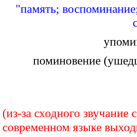
"память; воспоминание
упомин
поминовение (ушедш
(из-за сходного звучание 
современном языке выходи