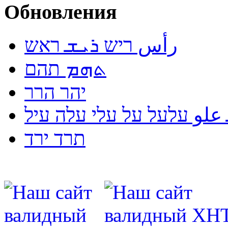
Обновления
رأس ריש ܪܝܫ ראש
ܬܗܡ תהם
יהר הרר
لو עלעל על עלי עלה עיל
תרד ירד