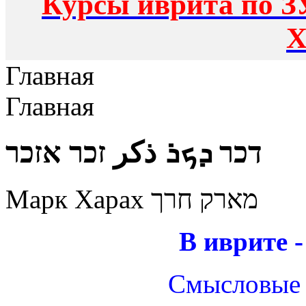
Курсы иврита по З
Х
Главная
Главная
דכר ܕܟܪ ذكر זכר אזכר
Марк Харах מארק חרך
В иврите 
Смысловые 