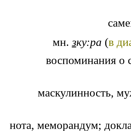
сам
мн.
з
ку:ра
(
в ди
воспоминания о 
маскулинность, му
нота, меморандум; докл