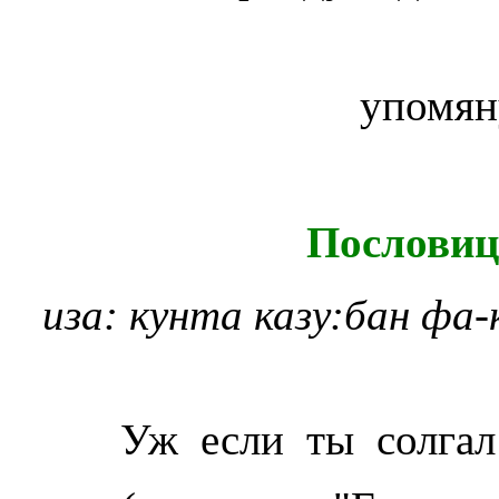
упомян
Пословиц
и
за:
кунта
казу:бан
фа-
Уж если ты солгал 