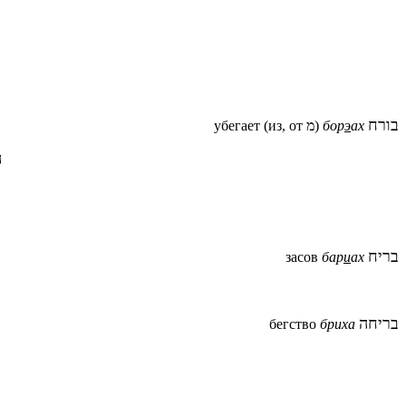
בורח
убегает (из, от מ)
бор
э
ах
ה
בריח
засов
бар
и
ах
בריחה
бегство
бриха