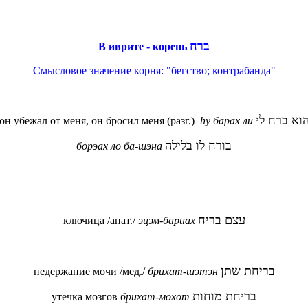
ברח
В иврите - корень
Смысловое значение корня: "бегство; контрабанда"
וא ברח לי
он убежал от меня, он бросил меня (разг.)
h
у барах ли
בורח לו בלילה
борэах ло ба-шэна
עצם בריח
ключица /анат./
э
цэм-бар
и
ах
בריחת שתן
недержание мочи /мед./
брихат-ш
э
тэн
בריחת מוחות
утечка мозгов
брихат-мохот