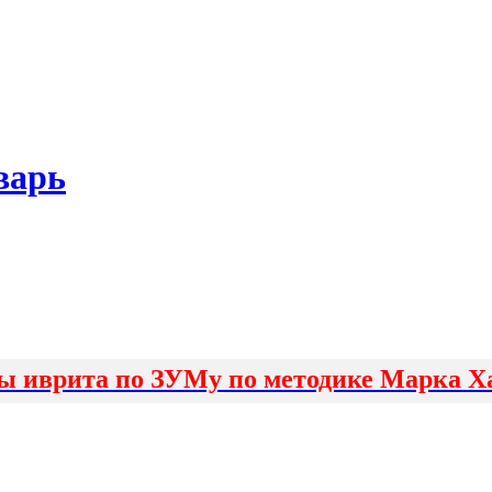
варь
ы иврита по ЗУМу по методике Марка Х