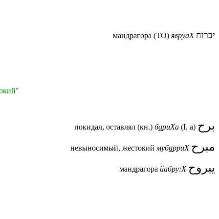
יברוח
мандрагора (ТО)
явр
у
аХ
токий"
برح
покидал, оставлял (кн.)
б
а
риХа
(
I
, а)
مبرح
невыносимый, жестокий
муб
а
рриХ
يبروح
мандрагора
йабру:Х