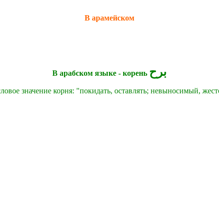
В арамейском
برح
В арабском языке - корень
овое значение корня: "
покидать, оставлять; невыносимый, жес