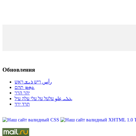
Обновления
رأس ריש ܪܝܫ ראש
ܬܗܡ תהם
יהר הרר
ܥܠܝ علو עלעל על עלי עלה עיל
תרד ירד