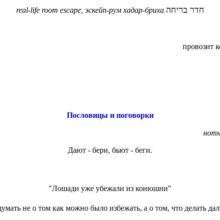
חדר בריחה
real-life room escape, эскейп-рум
хадар-
бриха
провозит к
Пословицы и поговорки
нотн
Дают - бери, бьют - беги.
"Лошади уже убежали из конюшни"
мать не о том как можно было избежать, а о том, что делать да