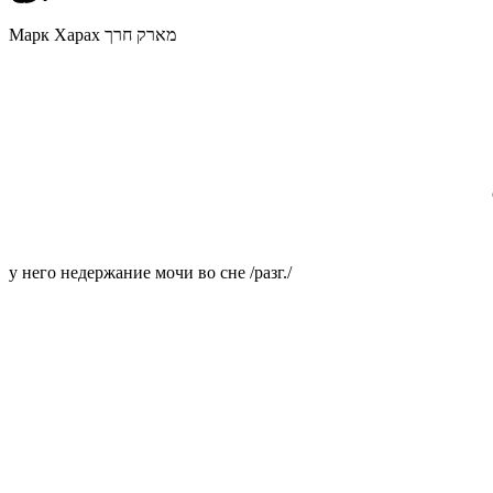
Марк Харах מארק חרך
у него недержание мочи во сне /разг./