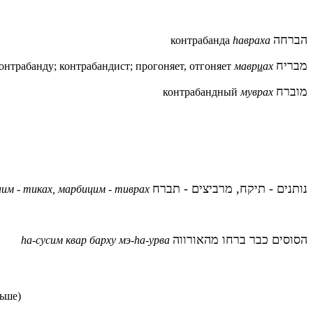
הברחה
контрабанда
hавраха
מבריח
онтрабанду; контрабандист; прогоняет, отгоняет
мавр
и
ах
מוברח
контрабандный
муврах
נותנים - תיקח, מרביצים - תברח
им - тиках, марбицим - тиврах
הסוסים כבר ברחו מהאורווה
hа-сусим квар барху мэ-ha-урва
льше)