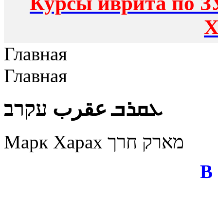
Курсы иврита по З
Х
Главная
Главная
ܥܩܪܒ عقرب עקרב
Марк Харах מארק חרך
В