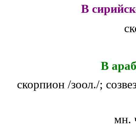
В сирийс
ск
В ара
скорпион /зоол./; созве
мн. 