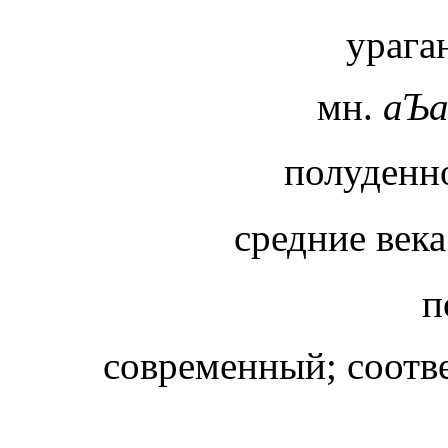
урага
мн.
аЪа
полуденно
средние век
п
современный; соотв