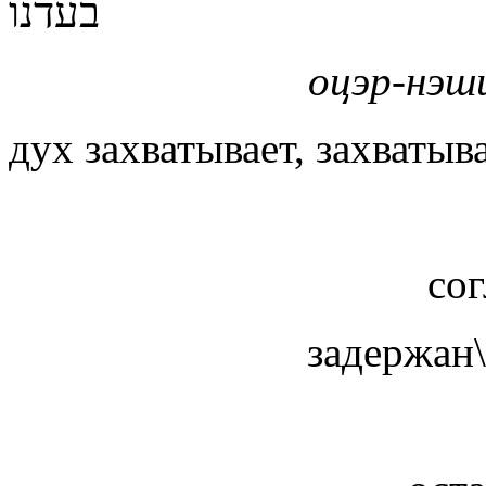
בעדנו
оцэр-нэ
дух
захватывает
, захваты
сог
задержан