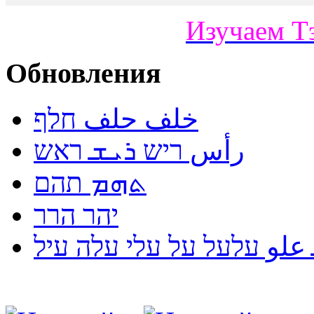
Изучаем Т
Обновления
خلف حلف חלף
رأس ריש ܪܝܫ ראש
ܬܗܡ תהם
יהר הרר
لو עלעל על עלי עלה עיל