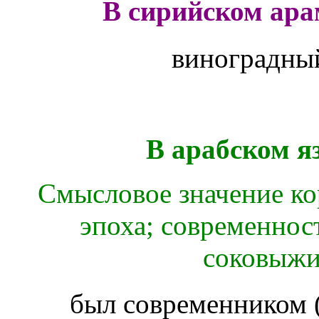
В сирийском ара
виноградны
В арабском я
Смысловое значение кор
эпоха; современност
соковыжи
был современником 