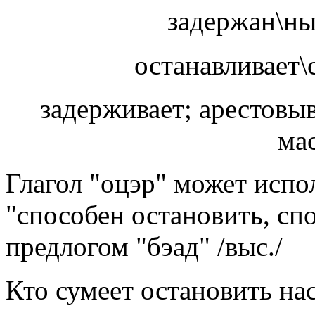
задержан\ны
останавливает\
задерживает; арестовы
мас
Глагол "оцэр" может испо
"способен остановить, сп
предлогом "бэад" /выс./
Кто сумеет остановить на