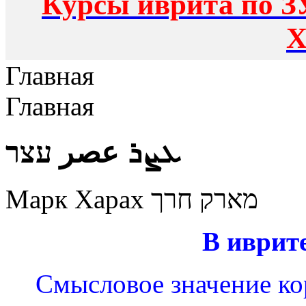
Курсы иврита по З
Х
Главная
Главная
ܥܨܪ عصر עצר
Марк Харах מארק חרך
В иврит
Смысловое значение кор