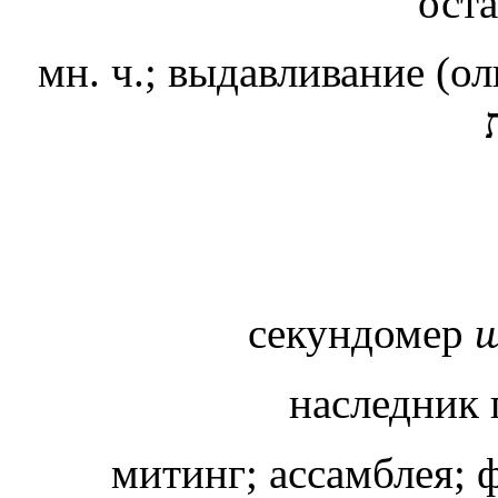
ост
мн. ч.; выдавливание (ол
секундомер
ш
наследник 
митинг; ассамблея; 