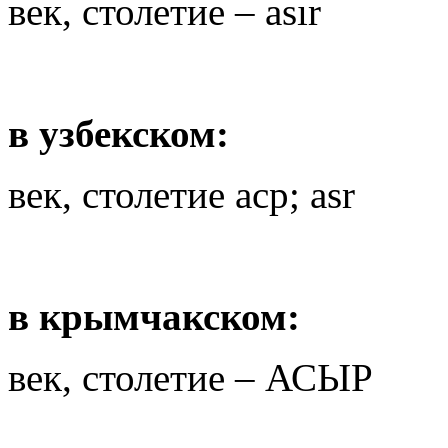
век, столетие – asır
в узбекском:
век, столетие аср; asr
в крымчакском:
век, столетие – АСЫР