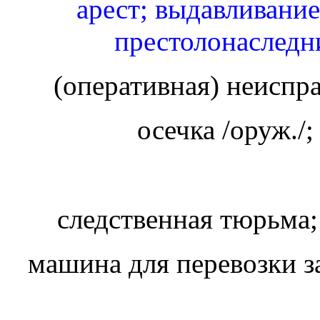
арест; выдавливание
престолонаследни
(оперативная) неиспр
осечка /оруж./
следственная тюрьма
машина для перевозки з