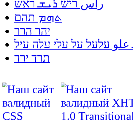
رأس ריש ܪܝܫ ראש
ܬܗܡ תהם
יהר הרר
لو עלעל על עלי עלה עיל
תרד ירד