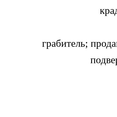
кра
грабитель; прода
подве