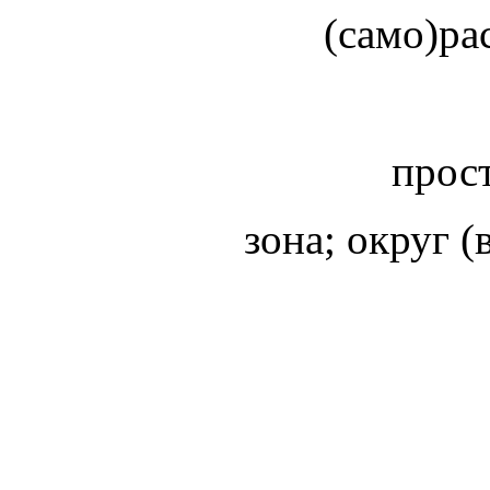
(само)р
прос
зона; округ (