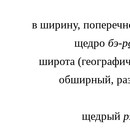
в ширину, поперечн
щедро
бэ-р
широта (географи
обширный, раз
щедрый
р