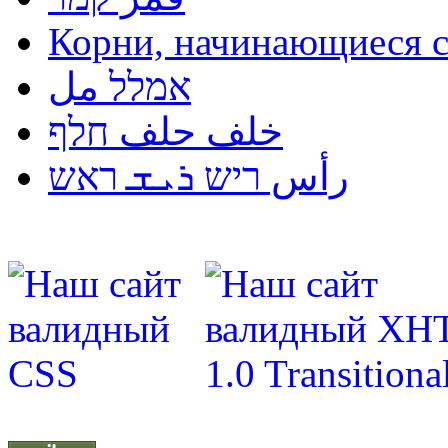
אמלל مل
خلف حلف חלף
رأس ריש ܪܝܫ ראש