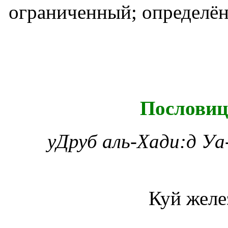
ограниченный; определё
Пословиц
у
Друб аль-Хади:д Уа
Куй желе