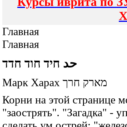
Курсы иврита по З
Х
Главная
Главная
حد חיד חוד חדד
Марк Харах מארק חרך
Корни на этой странице м
"заострять". "Загадка" -
сделать ум острей; "желез