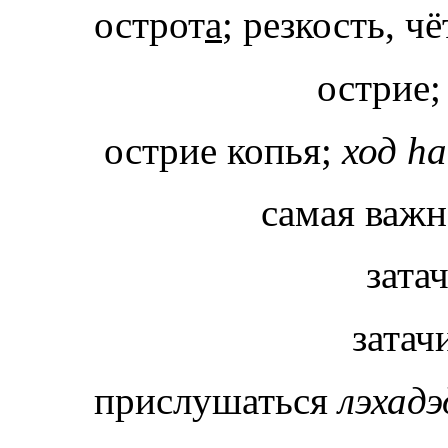
острот
а
; резкость, 
острие;
острие копья;
ход hа
самая важна
зата
затач
прислушаться
лэхадэ