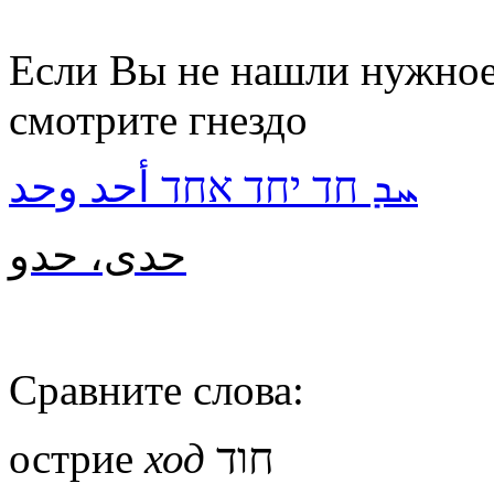
Если Вы не нашли нужное 
смотрите гнездо
ܚܕ חד יחד אחד أحد وحد
حدى، حدو
Сравните слова:
חוד
острие
ход