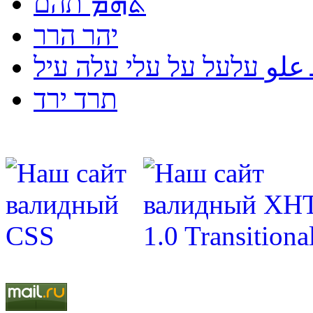
ܬܗܡ תהם
יהר הרר
لو עלעל על עלי עלה עיל
תרד ירד