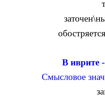
заточен\н
обостряется
В иврите 
Смысловое значе
за