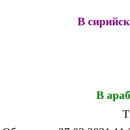
В сирийс
В ара
Т