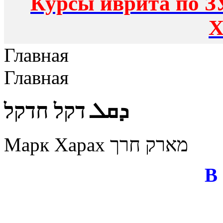
Курсы иврита по З
Х
Главная
Главная
ܕܩܠ דקל חדקל
Марк Харах מארק חרך
В