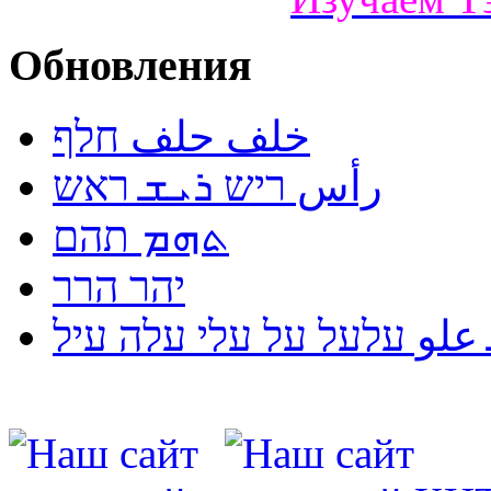
Обновления
خلف حلف חלף
رأس ריש ܪܝܫ ראש
ܬܗܡ תהם
יהר הרר
لو עלעל על עלי עלה עיל