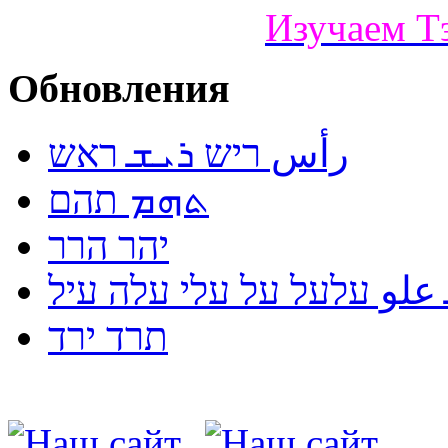
Изучаем Т
Обновления
رأس ריש ܪܝܫ ראש
ܬܗܡ תהם
יהר הרר
لو עלעל על עלי עלה עיל
תרד ירד