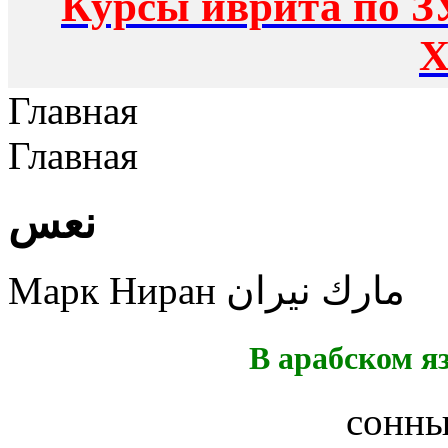
Курсы иврита по З
Х
Главная
Главная
نعس
Марк Ниран مارك نيران
В арабском я
сонны