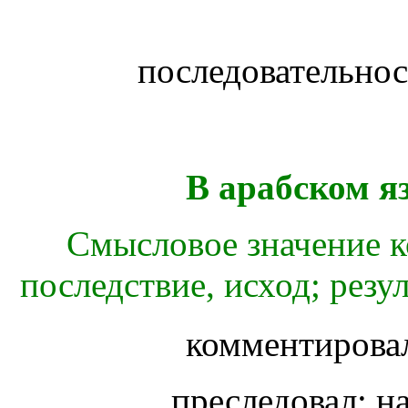
последовательнос
В арабском я
Смысловое значение к
последствие, исход; резу
комментировал
преследовал; н