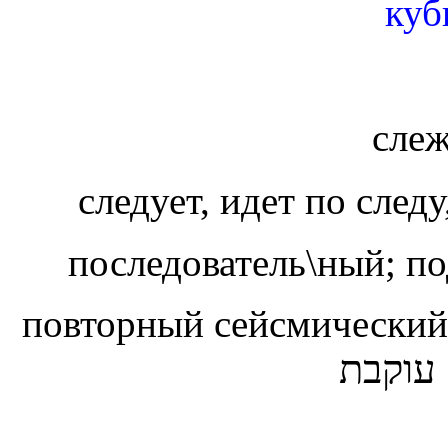
куб
сле
последователь\ный; по
повторный сейсмически
עוקבת