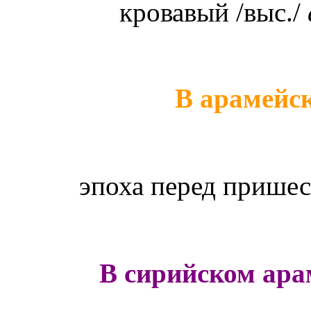
кровавый /выс./
В арамейс
эпоха перед прише
В сирийском ара