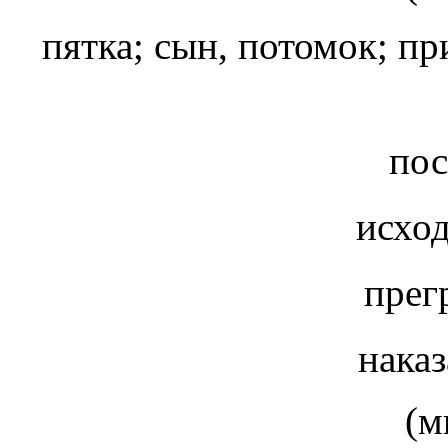
пятка; сын, потомок; п
пос
исход
прег
наказ