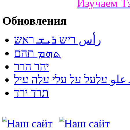
Изучаем Т
Обновления
رأس ריש ܪܝܫ ראש
ܬܗܡ תהם
יהר הרר
لو עלעל על עלי עלה עיל
תרד ירד