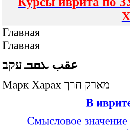
Курсы иврита по З
Х
Главная
Главная
عقب ܥܩܒ עקב
Марк Харах מארק חרך
В иврит
Смысловое значение к