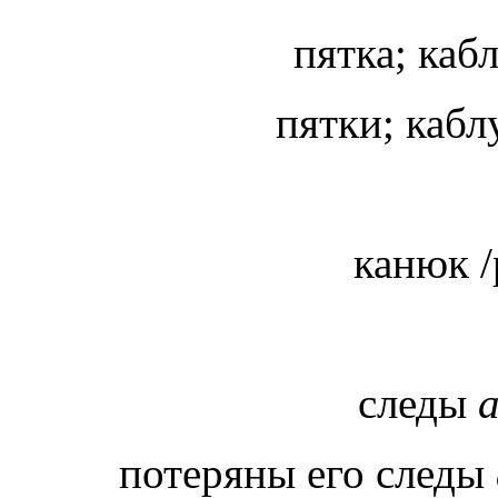
пятка; кабл
пятки; каб
канюк /
следы
потеряны его следы