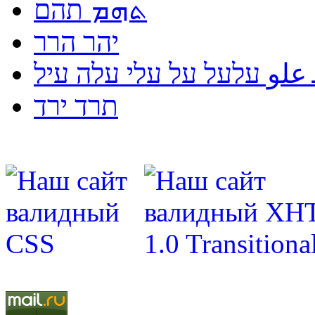
ܬܗܡ תהם
יהר הרר
لو עלעל על עלי עלה עיל
תרד ירד