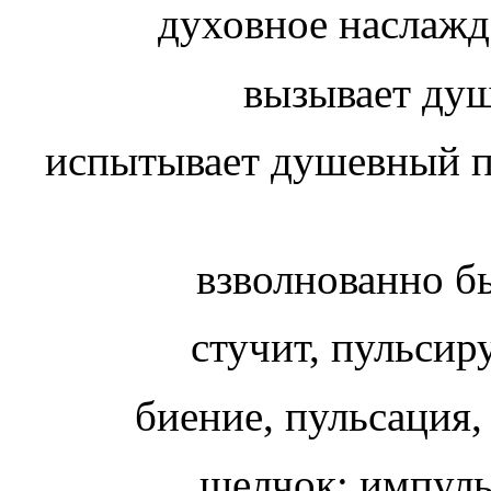
духовное наслажд
вызывает ду
испытывает душевный п
взволнованно бьё
стучит, пульсиру
биение, пульсация,
щелчок; импуль