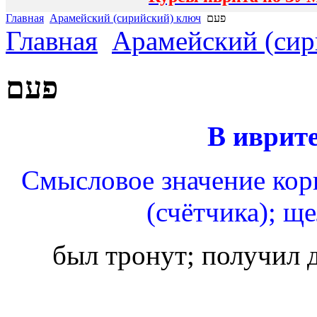
Главная
Арамейский (сирийский) ключ
פעם
Главная
Арамейский (сир
פעם
В иврите
Смысловое значение корн
(счётчика); ще
был тронут; получил