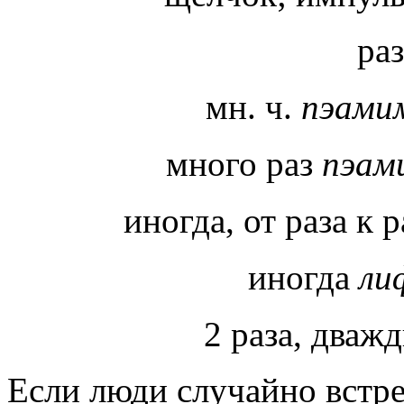
ра
мн. ч.
пэами
много раз
пэам
иногда, от раза к 
иногда
ли
2 раза, дваж
Если люди случайно встреч