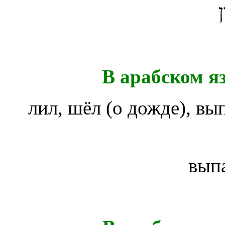
ן
В арабском я
лил, шёл (о дожде), вы
вып