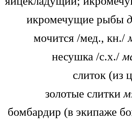
яйцекладущий; икромеч
икромечущие рыбы
мочится /мед., кн./
несушка /с.х./
м
слиток (из 
золотые слитки
м
бомбардир (в экипаже бо