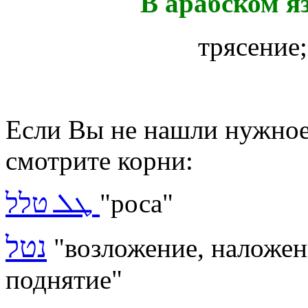
В арабском я
трясение
Если Вы не нашли нужное 
смотрите корни:
ܛܠ טלל
"роса"
נטל
"
возложение, наложе
поднятие"