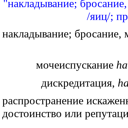
"накладывание; бросание,
/яиц/; п
накладывание; бросание, м
мочеиспускание
h
дискредитация,
h
распространение искажен
достоинство или репутац