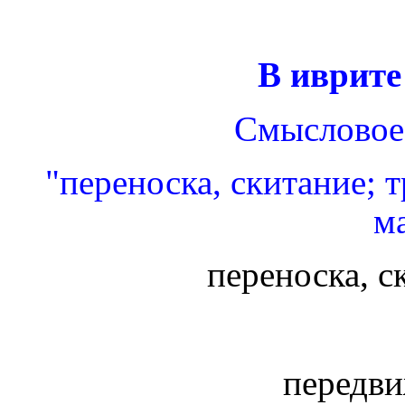
В иврите
Смысловое 
"
переноска, скитание; 
м
переноска, с
передви