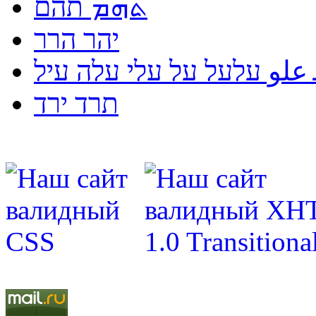
ܬܗܡ תהם
יהר הרר
لو עלעל על עלי עלה עיל
תרד ירד