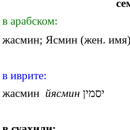
се
в арабском:
жасмин; Ясмин (жен. имя
в иврите:
жасмин
йясмин
יסמין
в суахили: