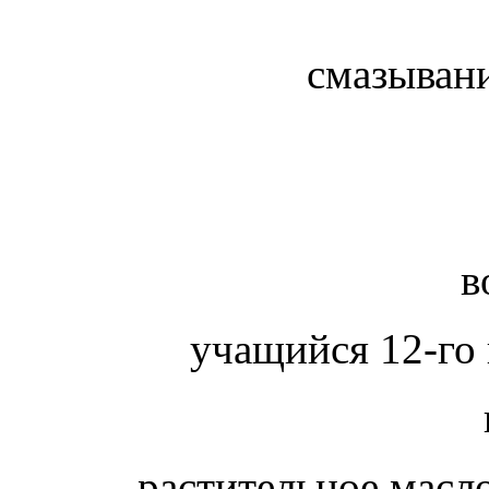
смазыван
в
учащийся 12-го 
растительное масл