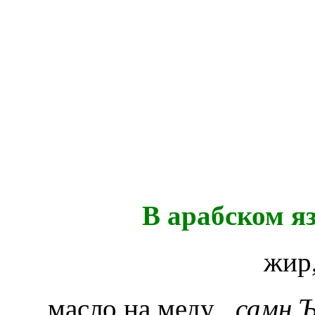
В арабском я
жир
масло на меду
самн 