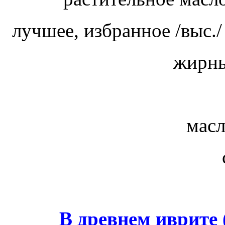
лучшее, избранное /выс.
жирны
мас
В древнем иврите