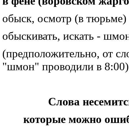
в фене (воровском жарго
обыск, осмотр (в тюрьме)
обыскивать, искать - шмо
(предположительно, от слова שמונה "восемь", 
"шмон" проводили в 8:00)
Слова несемитс
которые можно ошиб