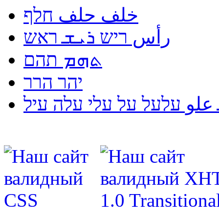
خلف حلف חלף
رأس ריש ܪܝܫ ראש
ܬܗܡ תהם
יהר הרר
لو עלעל על עלי עלה עיל