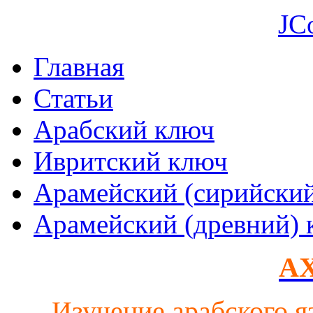
JC
Главная
Статьи
Арабский ключ
Ивритский ключ
Арамейский (сирийски
Арамейский (древний) 
AX
Изучение арабского я