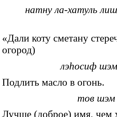
натну ла-хатуль ли
«Дали коту сметану стереч
огород)
лэ
h
осиф шэм
Подлить масло в огонь.
тов шэм
Лучше (доброе) имя, чем