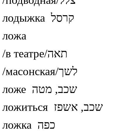
лодыжка קרסל
ложа
/в театре/תאה
/масонская/לשך
ложе שכב, מטה
ложиться שכב, אשפז
ложка כפה