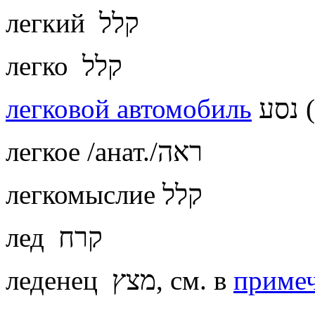
легкий קלל
легко קלל
легковой автомобиль
ע
легкое /анат./ראה
легкомыслие קלל
лед קרח
леденец מצץ, см. в
приме