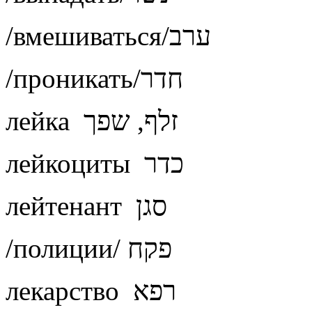
/вмешиваться/ערב
/проникать/חדר
лейка זלף, שפך
лейкоциты כדר
лейтенант סגן
/полиции/ פקח
лекарство רפא