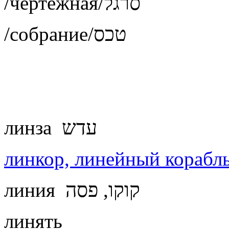
/чертежная/סרגל
/собрание/טכס
линза עדש
линкор, линейный корабл
линия קוקו, פסה
линять