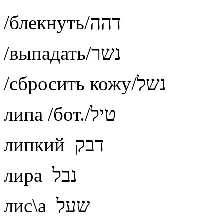
/блекнуть/דהה
/выпадать/נשר
/сбросить кожу/נשל
липа /бот./טיל
липкий דבק
лира נבל
лис\а שעל