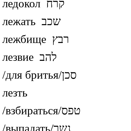
ледокол קרח
лежать שכב
лежбище רבץ
лезвие להב
/для бритья/סכן
лезть
/взбираться/טפס
/выпадать/נשר