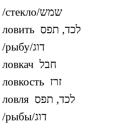
/стекло/שמש
ловить לכד, תפס
/рыбу/דוג
ловкач חבל
ловкость זרז
ловля לכד, תפס
/рыбы/דוג