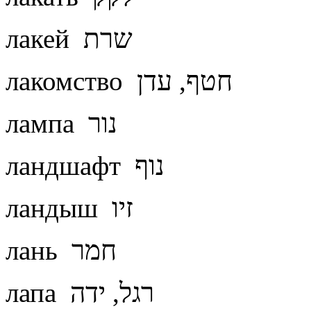
лакей שרת
лакомство חטף, עדן
лампа נור
ландшафт נוף
ландыш זיו
лань חמר
лапа רגל, ידה