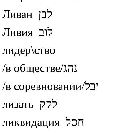
Ливан לבן
Ливия לוב
лидер\ство
/в обществе/נהג
/в соревновании/יבל
лизать לקק
ликвидация חסל