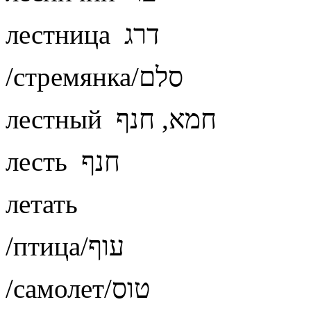
лестница דרג
/стремянка/סלם
лестный חמא, חנף
лесть חנף
летать
/птица/עוף
/самолет/טוס