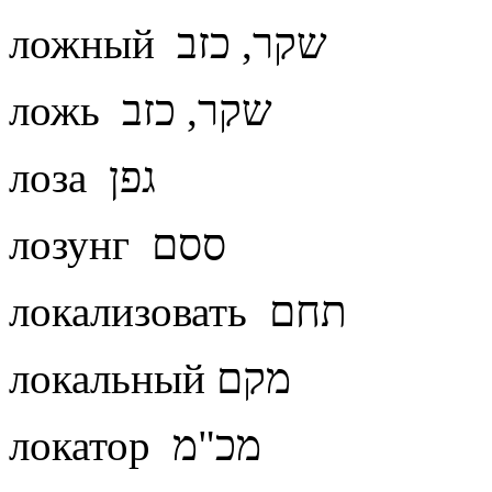
ложный שקר, כזב
ложь שקר, כזב
лоза גפן
лозунг ססם
локализовать תחם
локальный מקם
локатор מכ"מ