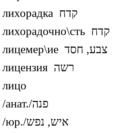
лихорадка קדח
лихорадочно\сть קדח
лицемер\ие צבע, חסד
лицензия רשה
лицо
/анат./פנה
/юр./איש, נפש