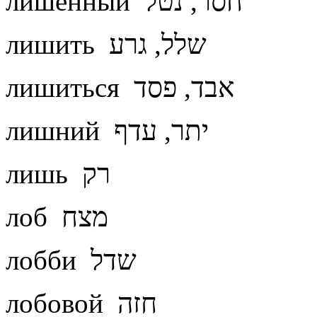
лишенный חסר, נטל
лишить שלל, גרע
лишиться אבד, פסד
лишний יתר, עדף
лишь רק
лоб מצח
лобби שדל
лобовой חזה