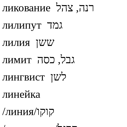
ликование רנה, צהל
лилипут גמד
лилия ששן
лимит גבל, כסה
лингвист לשן
линейка
/линия/קוקו