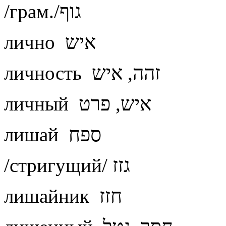
/грам./גוף
лично איש
личность זהה, איש
личный איש, פרט
лишай ספח
/стригущий/ גזז
лишайник חזז