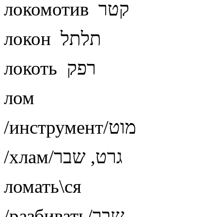
локомотив קטר
локон תלתל
локоть רפק
лом
/инструмент/מוט
/хлам/גרט, שבר
ломать\ся
/разбивать/שבר