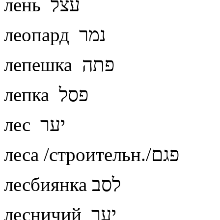
лень עצל
леопард נמר
лепешка פתה
лепка פסל
лес יער
леса /строительн./פגם
лесбиянка לסב
лесничий יער