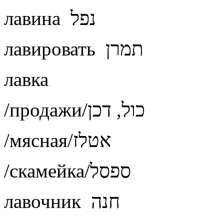
лавина נפל
лавировать תמרן
лавка
/продажи/כול, דכן
/мясная/אטלז
/скамейка/ספסל
лавочник חנה