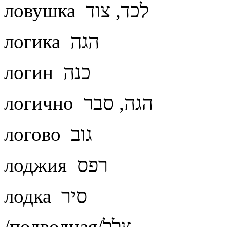
ловушка לכד, צוד
логика הגה
логин כנה
логично הגה, סבר
логово גוב
лоджия רפס
лодка סיר
/подводная/צלל