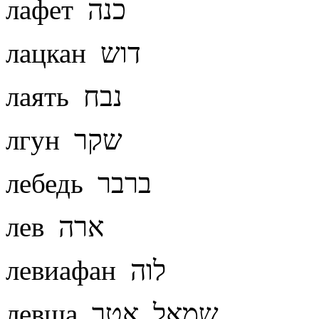
лафет כנה
лацкан דוש
лаять נבח
лгун שקר
лебедь ברבר
лев ארה
левиафан לוה
левша שמאל, אטר