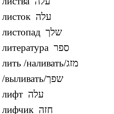
листва עלה
листок עלה
листопад שלך
литература ספר
лить /наливать/מזג
/выливать/שפך
лифт עלה
лифчик חזה