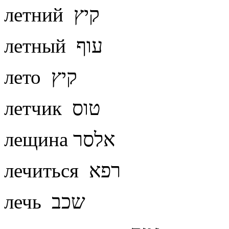
летний קיץ
летный עוף
лето קיץ
летчик טוס
лещина אלסר
лечиться רפא
лечь שכב