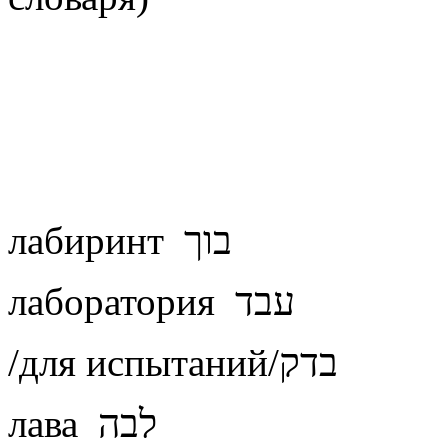
лабиринт בוך
лаборатория עבד
/для испытаний/בדק
лава לבה