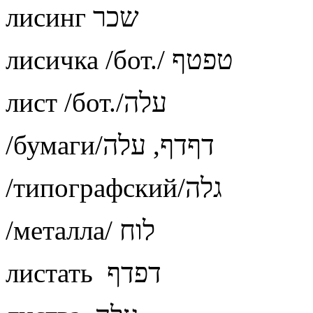
лисинг שכר
лисичка /бот./ טפטף
лист /бот./עלה
/бумаги/דףדף, עלה
/типографский/גלה
/металла/ לוח
листать דפדף