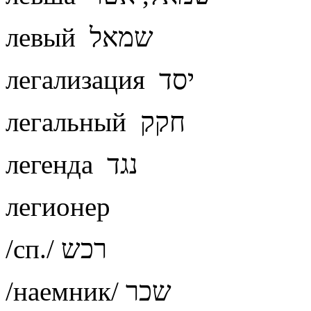
левый שמאל
легализация יסד
легальный חקק
легенда נגד
легионер
/сп./ רכש
/наемник/ שכר