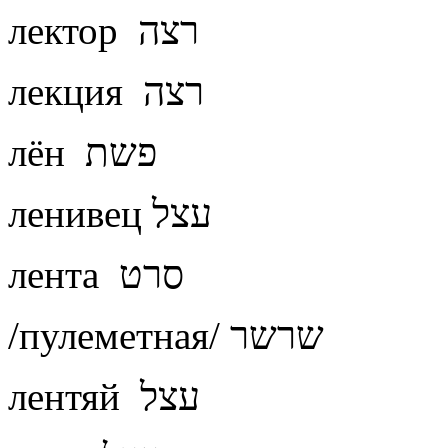
лектор רצה
лекция רצה
лён פשת
ленивец עצל
лента סרט
/пулеметная/ שרשר
лентяй עצל