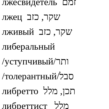
лжесвидетель זמם
лжец שקר, כזב
лживый שקר, כזב
либеральный
/уступчивый/ותר
/толерантный/סבל
либретто תכן, מלל
либреттист מלל