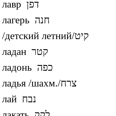
лавр דפן
лагерь חנה
/детский летний/קיט
ладан קטר
ладонь כפה
ладья /шахм./צרח
лай נבח
лакать לקק