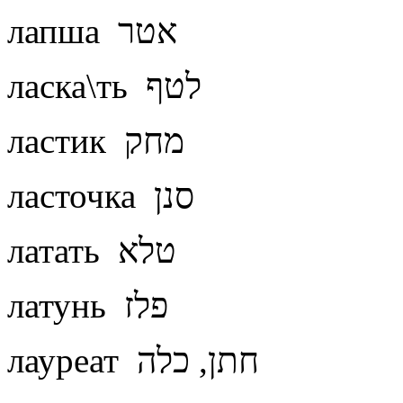
лапша אטר
ласка\ть לטף
ластик מחק
ласточка סנן
латать טלא
латунь פלז
лауреат חתן, כלה