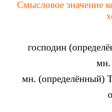
Смысловое значение ко
х
господин (определ
мн
мн. (определённый)