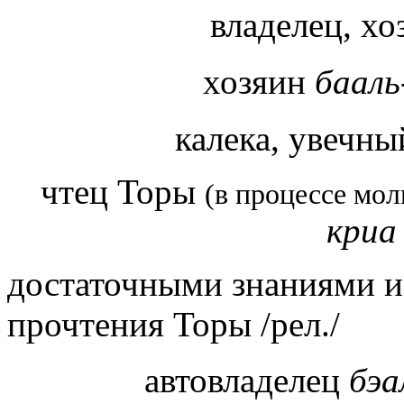
владелец, х
хозяин
бааль
калека, увечн
чтец Торы
(в процессе мо
кри
достаточными знаниями и
прочтения Торы /рел./
автовладелец
бэа