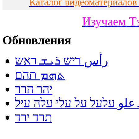
Каталог видеоматериалов
Изучаем Т
Обновления
رأس ריש ܪܝܫ ראש
ܬܗܡ תהם
יהר הרר
لو עלעל על עלי עלה עיל
תרד ירד