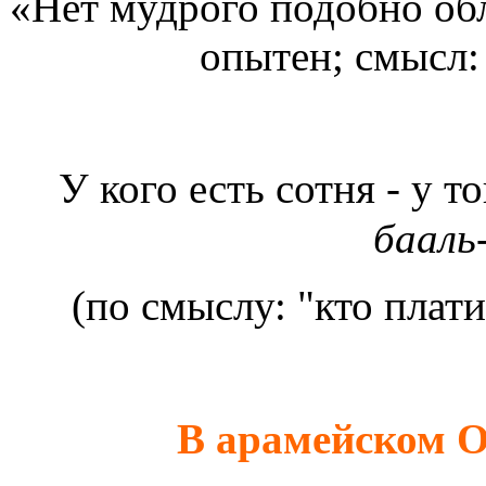
«Нет мудрого подобно обл
опытен; смысл:
У кого есть сотня - у т
бааль
(по смыслу: "кто плати
В арамейском О