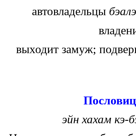
автовладельцы
бэал
владен
выходит замуж; подвер
Пословиц
эйн хахам кэ-