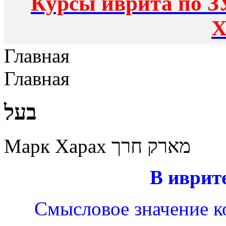
Курсы иврита по З
Х
Главная
Главная
בעל
Марк Харах מארק חרך
В иврит
Смысловое значение ко