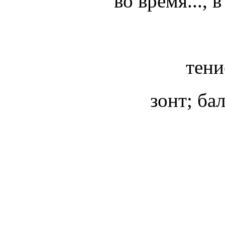
во время..., 
тени
зонт; б