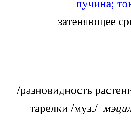
пучина; то
затеняющее сре
/разновидность растени
тарелки /муз./
мэци