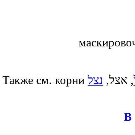
маскировоч
Также см. корни
נצל
, אצל,
В