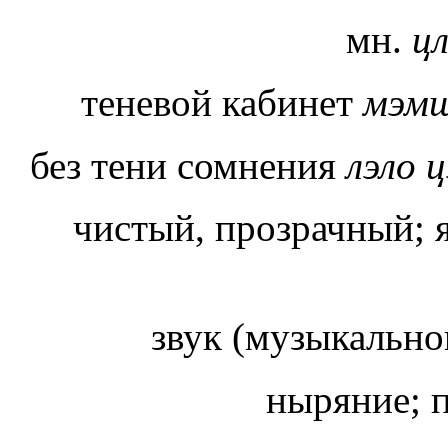
мн.
ц
теневой кабинет
мэм
без тени сомнения
лэло
ц
чистый, прозрачный;
звук (музыкально
ныряние; 