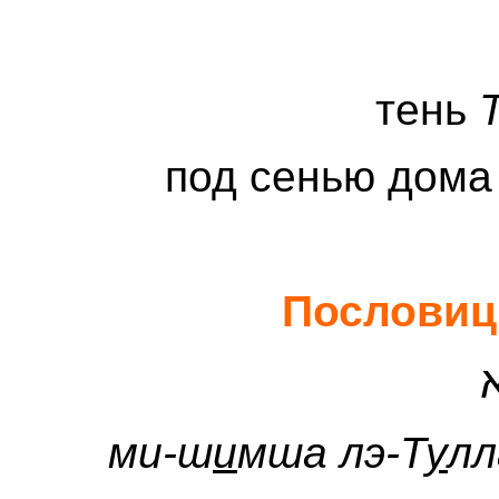
тень
под сенью дома
Пословиц
ми-ш
и
мша лэ-Т
у
лл