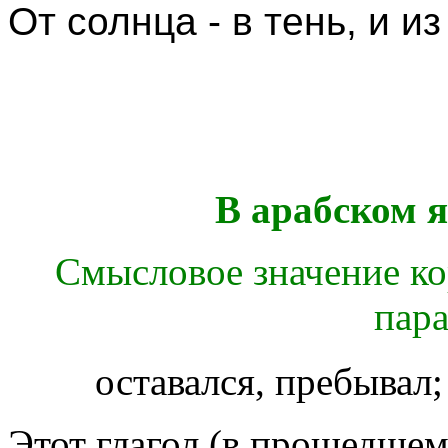
От солнца - в тень, и из
В арабском я
Смысловое значение корн
пар
оставался, пребывал;
Этот глагол (в прошедше