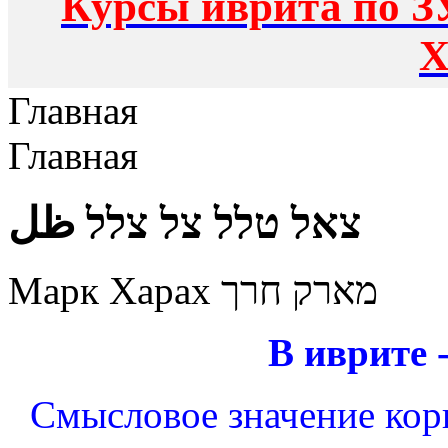
Курсы иврита по З
Х
Главная
Главная
צאל טלל צל צלל ظل
Марк Харах מארק חרך
В иврите 
Смысловое значение корн