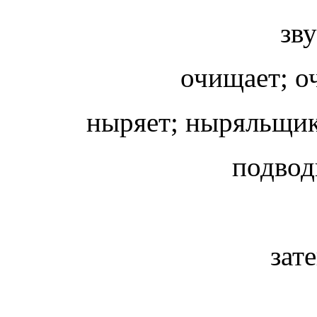
зву
очищает; о
ныряет; ныряльщик
подводн
зат