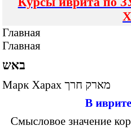
Курсы иврита по З
Х
Главная
Главная
באש
Марк Харах מארק חרך
В иврите
Смысловое значение корн