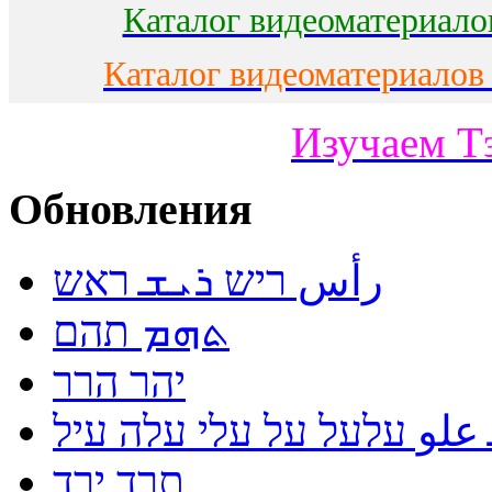
Каталог видеоматериало
Каталог видеоматериалов
Изучаем Т
Обновления
رأس ריש ܪܝܫ ראש
ܬܗܡ תהם
יהר הרר
لو עלעל על עלי עלה עיל
תרד ירד