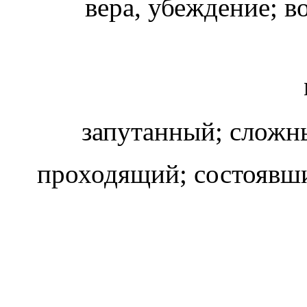
вера, убеждение; во
запутанный; сложн
проходящий; состоявши