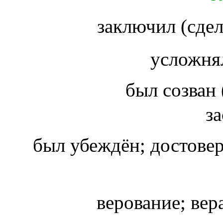
заключил (сдел
усложня
был созван 
з
был убеждён; достове
верование; вер