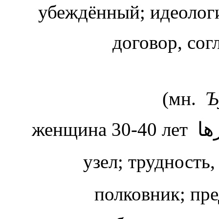
убеждённый; идеоло
договор, сог
(мн.
Ъ
ها
женщина 30-40 лет
узел; трудность,
полковник; пр