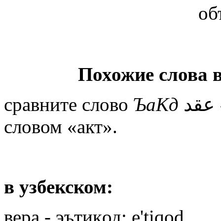
об
Похожие слова 
сравните слово
ЪаКд
عقد «договор, акт» с русским
словом «акт».
в узбекском:
вера - эътиқод; e'tiqod