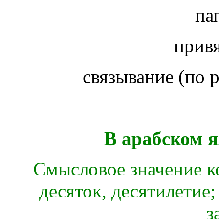
па
привя
связывание (по р
В арабском я
Смысловое значение ко
десяток, десятилетие;
з