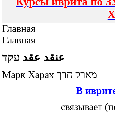
Курсы иврита по З
Х
Главная
Главная
عنقد عقد עקד
Марк Харах מארק חרך
В иврит
связывает (п