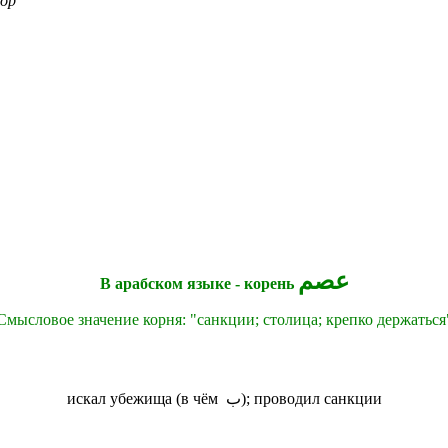
бор
عصم
В арабском языке - корень
Смысловое значение корня: "санкции; столица; крепко держаться
искал убежища (в чём ب); проводил санкции