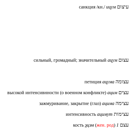
עיצום
санкция /кн./
ицум
עצום
сильны
й, громадный; значительный
ацум
עצומה
петиция
ацума
עצים
высокой интенсивнности (о военном конфликте)
ацим
עצימה
зажмуривание, закрытие (глаз)
ацима
עצימות
интенсивность
ацимут
עצם
кость
э
цэм
(
жен. род
)
1