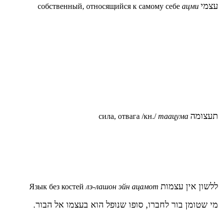
עצמי
собственный, относящийся к самому себе
ацми
תעצומה
сила, отвага /кн./
таацума
ללשון אין עצמות
Язык без костей
лэ-лашон эйн ацамот
מי שטומן בור לחברו, סופו שנופל הוא בעצמו אל הבור.