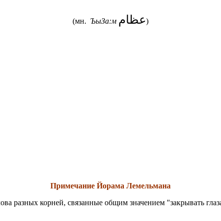
عظام
(мн.
ЪыЗа:м
)
Примечание Йорама Лемельмана
ова разных корней, связанные общим значением "закрывать глаза