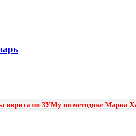
варь
ы иврита по ЗУМу по методике Марка Х