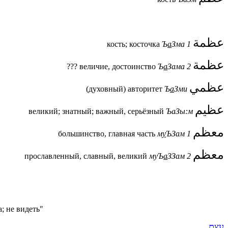
عظمة
кость; косточка
Ъ
а
Зма 1
عظمة
??? величие, достоинство
Ъ
а
Зама 2
عظمي
(духовный) авторитет
Ъ
а
Зми
عظيم
великий; знатный; важный, серьёзный
ЪаЗы:м
معظم
большинство, главная часть
м
у
ЪЗам 1
معظم
прославленный, славный, великий
муЪ
а
ЗЗам 2
; не видеть"
עצם