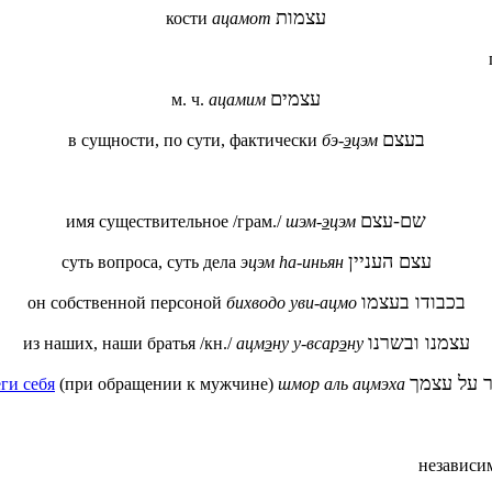
עצמות
кости
ацамот
עצמים
м. ч.
ацамим
בעצם
в сущности, по сути, фактически
бэ-
э
цэм
שם-עצם
имя существительное /грам./
шэм-
э
цэм
עצם העניין
суть вопроса, суть дела
эцэм
h
а-иньян
בכבודו בעצמו
он собственной персоной
бихводо
уви-ацмо
עצמנו ובשרנו
из наших, наши братья /кн./
ацм
э
ну у-всар
э
ну
 על עצמך
ги себя
(при обращении к мужчине)
шмор аль ацмэха
независи