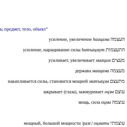
; предмет, тело, объект"
העצמה
усиление, увеличение
hаацама
התעצמות
усиление, наращивание силы
hитъацмут
מעצים
усиливает, увеличивает
маацим
מעצמה
держава
маацама
מתעצם
накапливается силы, становится мощней
митъацэм
עוצם
закрывает (глаза), зажмуривает
оцэм
עוצמה
мощь, сила
оцма
עוצמתי
мощный, большой мощности /разг./
оцмати