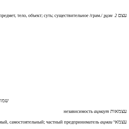
עצם
предмет, тело, объект; суть; существительное /грам./
э
цэм 2
שמור
עצמאות
независимость
ацмаут
עצמאי
мый, самостоятельный; частный предприниматель
ацмаи