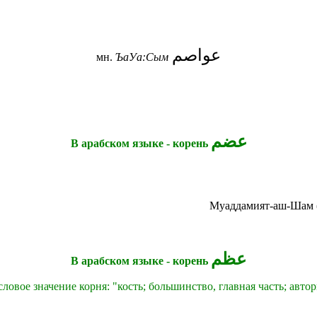
عواصم
мн.
ЪаУа:Сым
عضم
В арабском языке - корень
Муаддамият-аш-Шам 
عظم
В арабском языке - корень
ловое значение корня: "кость; большинство, главная часть; автор