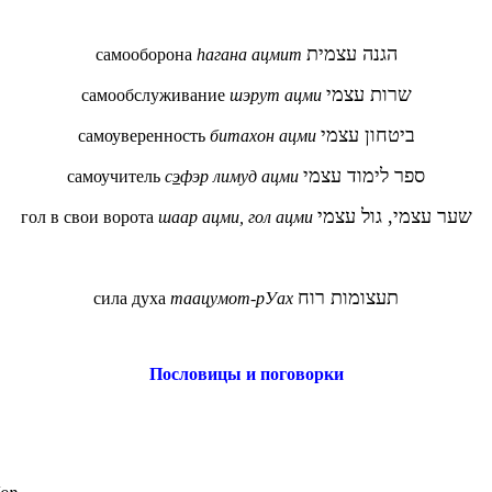
הגנה עצמית
самооборона
hагана ацмит
שרות עצמי
самообслуживание
шэрут ацми
ביטחון עצמי
самоуверенность
битахон ацми
ספר לימוד עצמי
самоучитель
с
э
фэр лимуд ацми
שער עצמי, גול עצמי
гол в свои ворота
шаар ацми, гол ацми
תעצומות רוח
сила духа
таацумот-рУах
Пословицы и поговорки