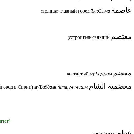
عاصمة
столица; главный город
Ъа:Сыма
معتصم
устроитель санкций
معضم
костистый
муЪаДДам
معضمية الشام
(город в Сирии)
муЪаддами:йтту-ш-ша:м
итет"
عظم
кость
ЪаЗм