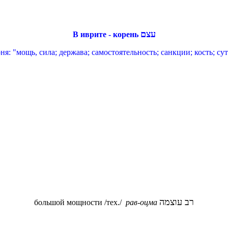
עצם
В иврите - корень
я: "мощь, сила; держава; самостоятельность; санкции; кость; суть
רב עוצמה
большой мощности /тех./
рав-оцма