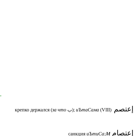
"
إعتصم
крепко держался (
за что
ب);
иЪтаСама
(VIII)
м
إعتصام
санкция
иЪтиСа: