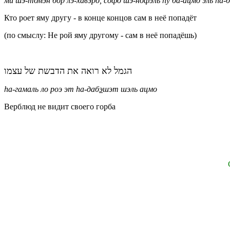
ми шэ-томэн бор лэ-хавэро, софо шэ-нофэль hу ба-ацмо эль hа-
Кто роет яму другу - в конце концов сам в неё попадёт
(по смыслу: Не рой яму другому - сам в неё попадёшь)
הגמל לא רואה את הדבשת של עצמו
h
а-гамаль ло роэ эт
h
а-даб
э
шэт шэль ацмо
Верблюд не видит своего горба