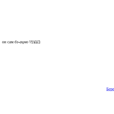
בעצמו
он сам
бэ-ацмо
Бере