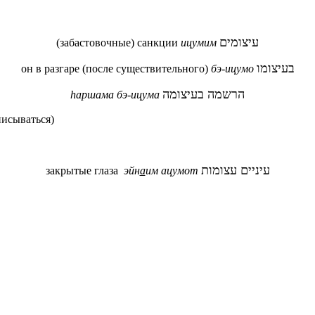
עיצומים
(забастовочные) санкции
ицумим
בעיצומו
он в разгаре
(после существительного)
бэ-ицумо
הרשמה בעיצומה
hаршама бэ-ицума
писываться)
עיניים עצומות
закрытые глаза
эйн
а
им ацумот