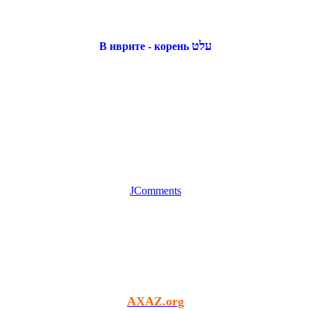
עלט
В иврите - корень
JComments
AXAZ.org