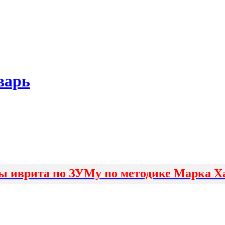
варь
ы иврита по ЗУМу по методике Марка Х