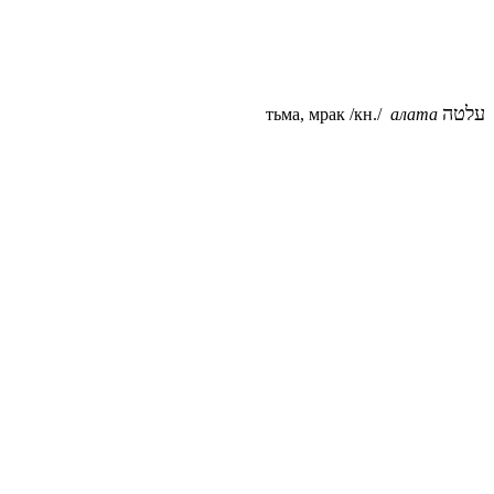
עלטה
тьма, мрак /кн./
алата