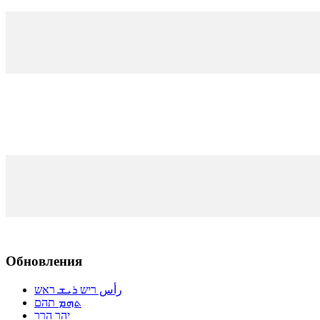
Обновления
رأس ריש ܪܝܫ ראש
ܬܗܡ תהם
יהר הרר