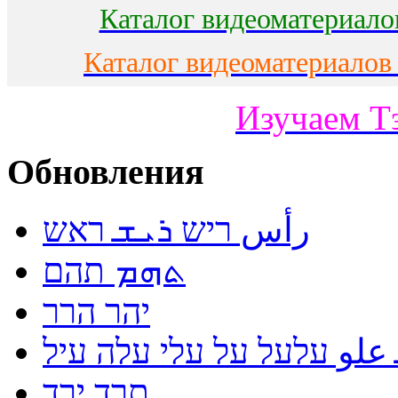
Каталог видеоматериало
Каталог видеоматериалов
Изучаем Т
Обновления
رأس ריש ܪܝܫ ראש
ܬܗܡ תהם
יהר הרר
لو עלעל על עלי עלה עיל
תרד ירד