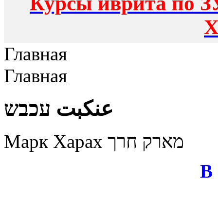
Курсы иврита по З
Х
Главная
Главная
عنكبت עכבש
Марк Харах מארק חרך
В