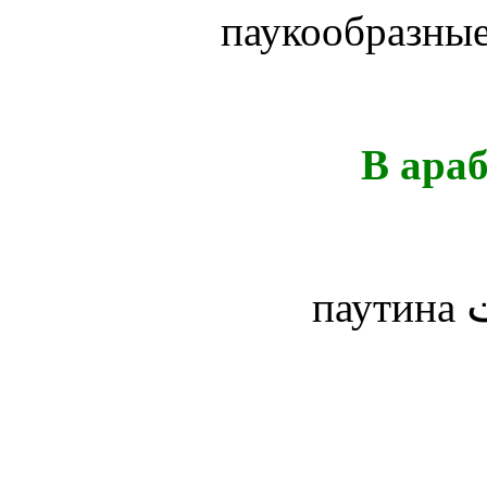
паукообразные
В ара
паутина