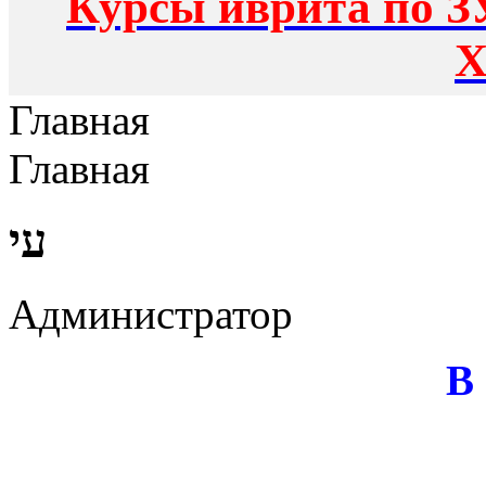
Курсы иврита по З
Х
Главная
Главная
עי
Администратор
В