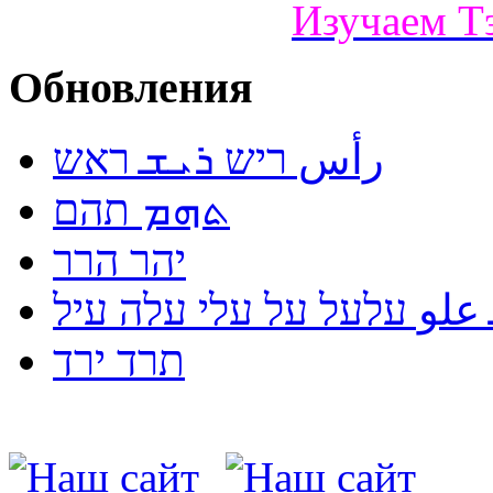
Изучаем Т
Обновления
رأس ריש ܪܝܫ ראש
ܬܗܡ תהם
יהר הרר
لو עלעל על עלי עלה עיל
תרד ירד