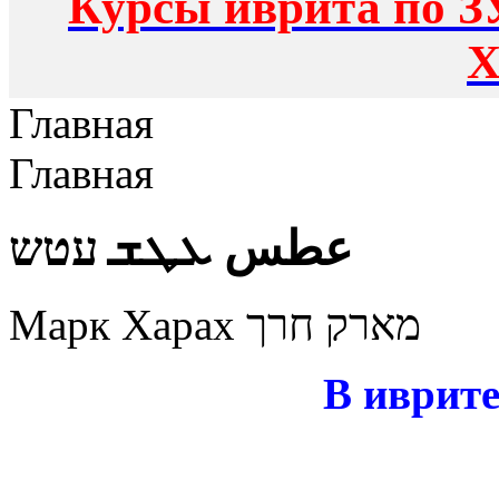
Курсы иврита по З
Х
Главная
Главная
عطس ܥܛܫ עטש
Марк Харах מארק חרך
В иврите