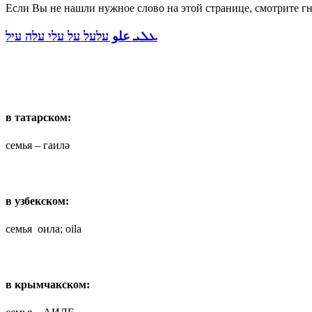
Если Вы не нашли нужное слово на этой странице, смотрите гн
ܥܠܝ علو עלעל על עלי עלה עיל
в татарском:
семья – гаилә
в узбекском:
семья оила;
oila
в крымчакском: