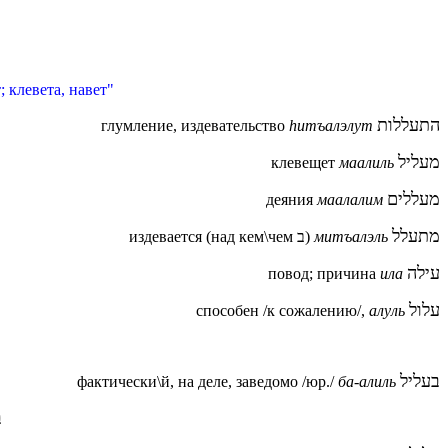
 клевета, навет"
התעללות
глумление, издевательство
hитъалэлут
מעליל
клевещет
маалиль
מעללים
деяния
маалалим
מתעלל
издевается (над кем\чем ב)
митъалэль
עילה
повод; причина
ила
עלול
способен /к сожалению/,
алуль
בעליל
фактически\й, на деле, заведомо /юр./
ба-алиль
ב