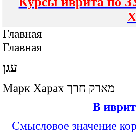
Курсы иврита по З
Х
Главная
Главная
עגן
Марк Харах מארק חרך
В иврит
Смысловое значение корн