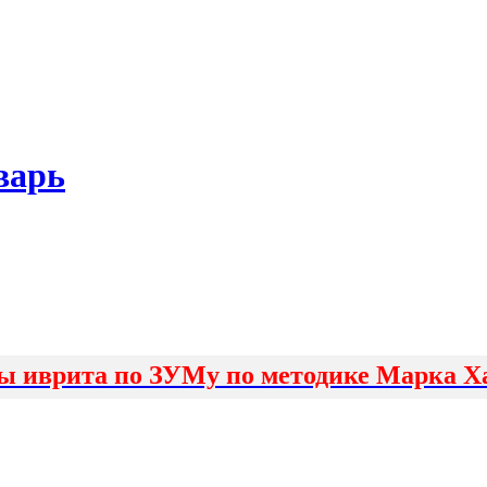
варь
ы иврита по ЗУМу по методике Марка Х