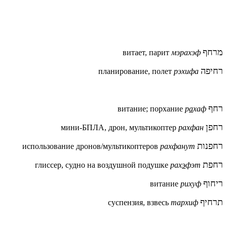
מרחף
витает, парит
мэрахэф
רחיפה
планирование, полет
рэхифа
רחף
витание; порхание
р
а
хаф
רחפן
мини-БПЛА, дрон, мультикоптер
рахфан
רחפנות
использование дронов/мультикоптеров
рахфанут
רחפת
глиссер, судно на воздушной подушке
рах
э
фэт
ריחוף
витание
рихуф
תרחיף
суспензия, взвесь
тархиф