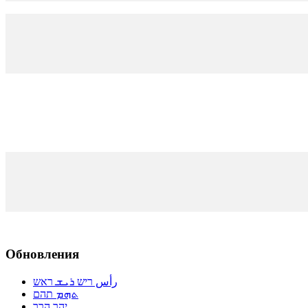
Обновления
رأس ריש ܪܝܫ ראש
ܬܗܡ תהם
יהר הרר