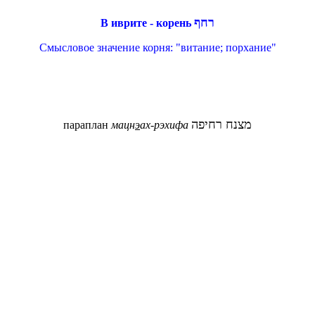
רחף
В иврите - корень
Смысловое значение корня: "витание; порхание"
מצנח רחיפה
параплан
мацн
э
ах-рэхифа