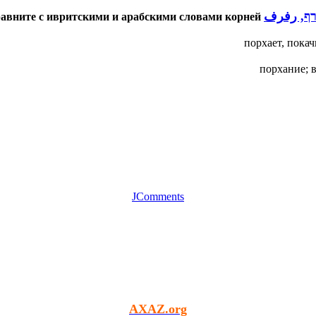
ף, رفرف
авните с ивритскими и арабскими словами корней
порхает, покач
порхание; 
JComments
AXAZ.org