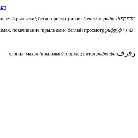
רפר
מרפרף
ивает /крыльями/; бегло просматривает /текст/
мэрафрэф
רפרוף
взмах, покачивание /крыль ями/; беглый просмотр
рифруф
رفرف
хлопал, махал (крыльями); порхал; витал
р
а
фрафа