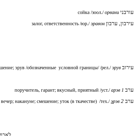
עורבני
сойка /зоол./
орвани
עירבון, ערבון
залог, ответственность /юр./
эравон
עירוב
шение; эрув /обозначенные условной границы/ /рел./
эрув
ערב
поручитель, гарант; вкусный, приятный /уст./
арэв 1
2
ערב
вечер; накануне; смешение;
уток (в ткачестве) /тех./
э
рэв
לאכול