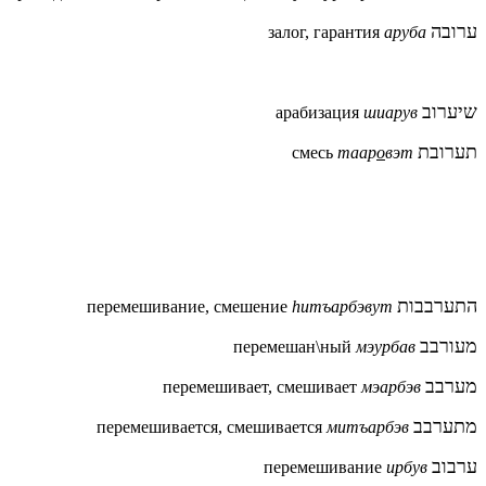
ערובה
залог, гарантия
аруба
שיערוב
арабизация
шиарув
תערובת
смесь
таар
о
вэт
התערבבות
перемешивание,
смешение
hитъарбэвут
מעורבב
перемешан\ный
мэурбав
מערבב
перемешивает, смешивает
мэарбэв
מתערבב
перемешивается, смешивается
митъарбэв
ערבוב
перемешивание
ирбув