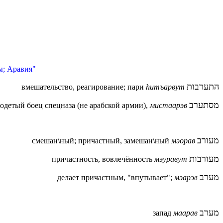
ы; Аравия"
התערבות
вмешательство, реагирование; пари
hитъарвут
מסתערב
одетый боец спецназа (не арабской армии),
мистаарэв
מעורב
смешан\ный; причастный, замешан\ный
мэорав
מעורבות
причастность, вовлечённость
мэуравут
מערב
делает причастным, "впутывает";
мэарэв
מערב
запад
маарав