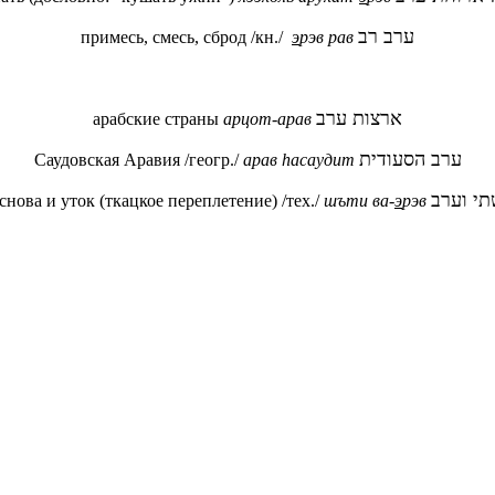
ערב רב
примесь, смесь, сброд /кн./
э
рэв рав
ארצות ערב
арабские страны
арцот-арав
ערב הסעודית
Саудовская Аравия /геогр./
арав
h
асаудит
י וערב
снова и уток (ткацкое переплетение) /тех./
шъти ва-
э
рэв