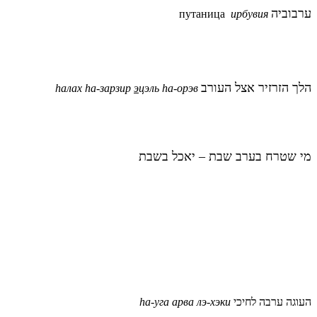
ערבוביה
путаница
ирбувия
הלך הזרזיר אצל העורב
hалах
hа-
зарзир
э
цэль hа-орэв
מי שטרח בערב שבת – יאכל בשבת
hа-уга арва лэ-хэки
העוגה ערבה לחיכי