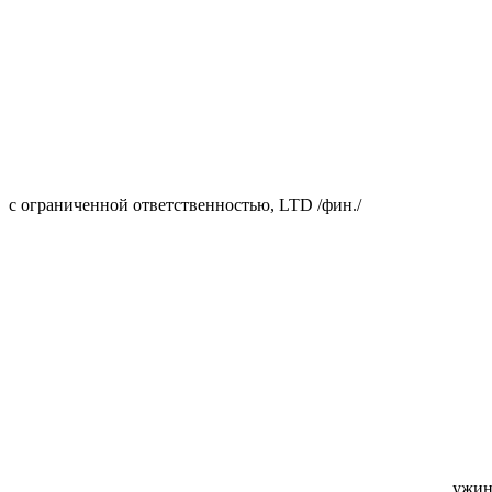
с ограниченной ответственностью, LTD /фин./
ужин