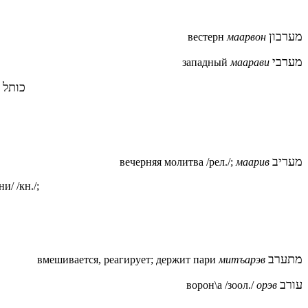
מערבון
вестерн
маарвон
מערבי
западный
маарави
כותל 
מעריב
вечерняя молитва /рел./;
маарив
и/ /кн./;
מתערב
вмешивается, реагирует; держит пари
митъарэв
עורב
ворон\а /зоол./
орэв