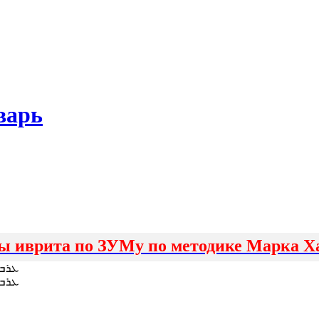
варь
ы иврита по ЗУМу по методике Марка Х
ܥܪܒ 
ܥܪܒ 