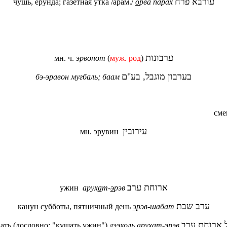
עורבא פרח
чушь, ерунда; газетная утка /арам./
о
рва парах
ערבונות
мн. ч.
эрвонот
(
муж. род
)
בערבון מוגבל, בע"ם
бэ-эравон мугбаль; баам
сме
עירובין
мн. эрувин
ארוחת ערב
ужин
арух
а
т-
э
рэв
ערב שבת
канун субботы, пятничный день
э
рэв-шабат
 ארוחת ערב
ать (дословно: "кушать ужин")
лээхоль арухат-
э
рэв