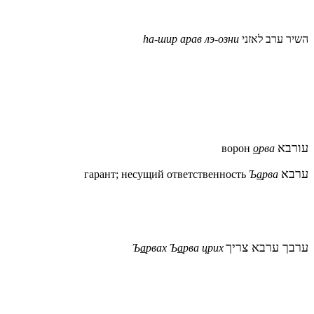
hа-шир арав лэ-озни
השיר ערב לאזני
עורבא
ворон
о
рва
ערבא
гарант; несущий ответственность
Ъ
а
рва
ערבך ערבא צריך
Ъ
а
рвах Ъ
а
рва црих