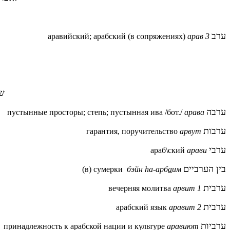
ערב
аравийский; арабский (в сопряжениях)
арав 3
שת
ערבה
пустынные просторы; степь; пустынная ива /бот./
арава
ערבות
гарантия, поручительство
арвут
ערבי
араб\ский
арави
בין הערביים
(в) сумерки
бэйн hа-арб
а
им
ערבית
вечерняя молитва
арвит 1
ערבית
арабский язык
аравит 2
ערביות
принадлежность к арабской нации и культуре
аравиют