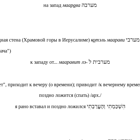
מערבה
на запад
маар
а
ва
מערבי
дная стена (Храмовой горы в Иерусалиме)
к
о
тэль маарави
ача")
מערבית ל
к западу от...
мааравит лэ-
т", приходит к вечеру (о времени); приводит /к вечернему времен
поздно ложится (спать) /арх./
הִשְׁכַּמְתִי וְהֶעֱרַבְתִי
я рано вставал и поздно ложился