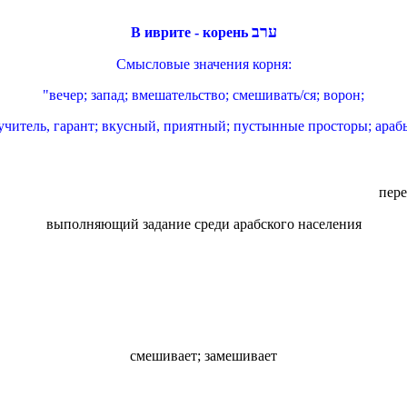
ערב
В иврите - корень
Смысловые значения корня:
"вечер; запад; вмешательство; смешивать/ся; ворон;
учитель, гарант; вкусный, приятный; пустынные просторы; араб
пере
выполняющий задание среди арабского населения
смешивает; замешивает