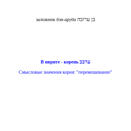
בן ערובה
заложник
бэн-аруба
ערבב
В иврите - корень
Смысловые значения корня: "
перемешивание"