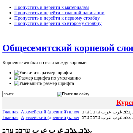
Пропустить и перейти к материалам
Пропустить и перейти к главной навигации
Пропустить и перейти к первому столбцу
Пропустить и перейти ко второму столбцу
Общесемитский корневой сло
Корневые ячейки и связи между корнями
Курс
Главная
Арамейский (древний) ключ
ܓܪܒ غرب عرب ערבב ערב
Главная
Арамейский (древний) ключ
ܓܪܒ غرب عرب ערבב ערב
ܥܪܒ ܓܪܒ غرب عرب ערבב ערב